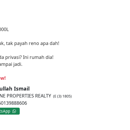
1000L
, tak payah reno apa dah!
 privasi? Ini rumah dia!
mpai jadi.
ow!
ullah Ismail
NE PROPERTIES REALTY
(E (3) 1805)
+60139888606
tsApp