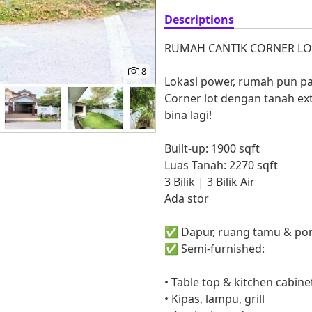
Descriptions
RUMAH CANTIK CORNER LO
8
Lokasi power, rumah pun p
Corner lot dengan tanah ex
bina lagi!
Built-up: 1900 sqft
Luas Tanah: 2270 sqft
3 Bilik | 3 Bilik Air
Ada stor
✅ Dapur, ruang tamu & por
✅ Semi-furnished:
• Table top & kitchen cabine
• Kipas, lampu, grill