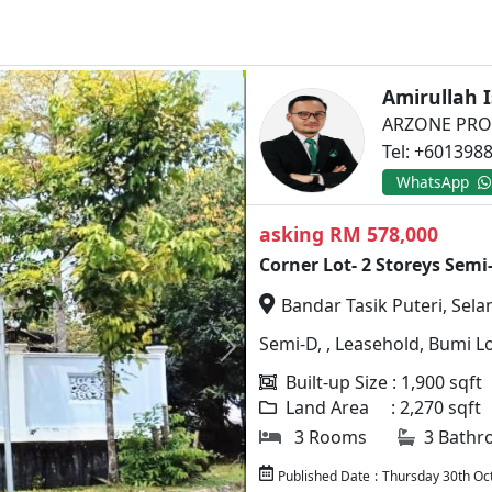
Amirullah 
ARZONE PRO
Tel: +601398
WhatsApp
asking RM 578,000
Corner Lot- 2 Storeys Semi
Bandar Tasik Puteri, Sela
Semi-D, , Leasehold, Bumi L
Next
Built-up Size : 1,900 sqft
Land Area : 2,270 sqft
3 Rooms
3 Bathr
Published Date
:
Thursday 30th Oc