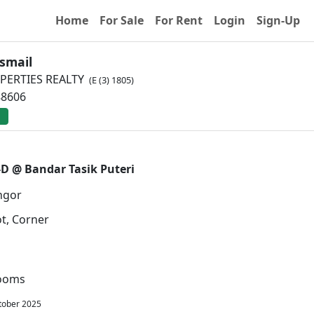
Home
For Sale
For Rent
Login
Sign-Up
Ismail
PERTIES REALTY
(E (3) 1805)
88606
-D @ Bandar Tasik Puteri
ngor
ot, Corner
ooms
tober 2025