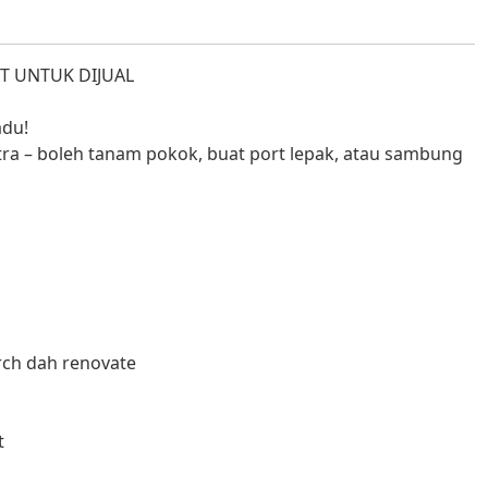
T UNTUK DIJUAL
adu!
tra – boleh tanam pokok, buat port lepak, atau sambung
ch dah renovate
t