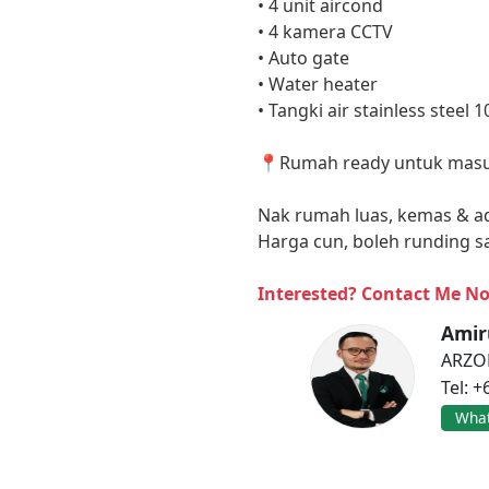
• 4 unit aircond
• 4 kamera CCTV
• Auto gate
• Water heater
• Tangki air stainless steel 
📍Rumah ready untuk masuk
Nak rumah luas, kemas & ada
Harga cun, boleh runding sa
Interested? Contact Me N
Amir
ARZO
Tel: 
Wha